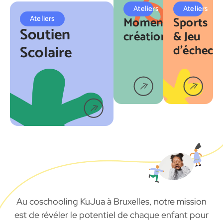
Ateliers
Ateliers
Ateliers
Moments
Sports
Soutien
créations
&
Jeu
Scolaire
d’échec
Au coschooling KuJua à Bruxelles, notre mission
est de révéler le potentiel de chaque enfant pour