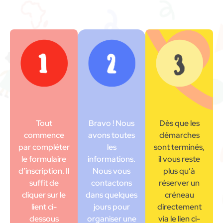
Tout
Bravo ! Nous
Dès que les
commence
avons toutes
démarches
par compléter
les
sont terminés,
le formulaire
informations.
il vous reste
d’inscription. Il
Nous vous
plus qu’à
suffit de
contactons
réserver un
cliquer sur le
dans quelques
créneau
lient ci-
jours pour
directement
dessous
organiser une
via le lien ci-