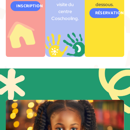
visite du
dessous.
INSCRIPTION
centre
RÉSERVATION
Coschooling.