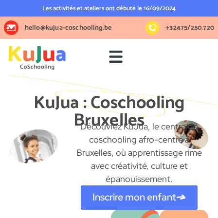
Les activités et ateliers ont débuté le 16/09/2024
hello@kujua-coschooling.be
+32475/250.720
Un environnement sûr et inspirant !
KuJua : Coschooling
Bruxelles
Découvrez KuJua, le centre de
coschooling afro-centré à
Bruxelles, où apprentissage rime
avec créativité, culture et
épanouissement.
Inscrire mon enfant